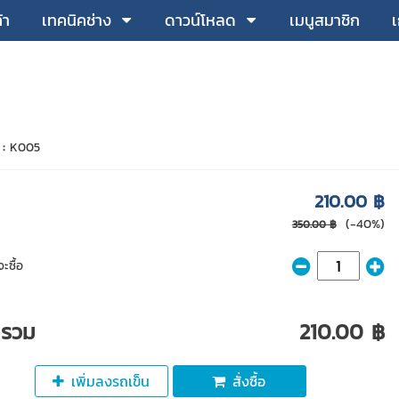
้า
เทคนิคช่าง
ดาวน์โหลด
เมนูสมาชิก
เ
 :
K005
210.00 ฿
(-40%)
350.00 ฿
ะซื้อ
ารวม
210.00 ฿
เพิ่มลงรถเข็น
สั่งซื้อ