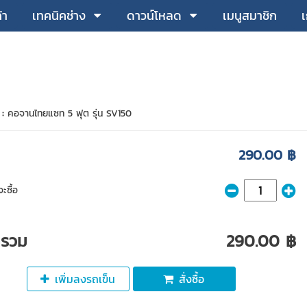
้า
เทคนิคช่าง
ดาวน์โหลด
เมนูสมาชิก
เ
 :
คอจานไทยแซท 5 ฟุต รุ่น SV150
290.00 ฿
ะซื้อ
ารวม
290.00 ฿
เพิ่มลงรถเข็น
สั่งซื้อ